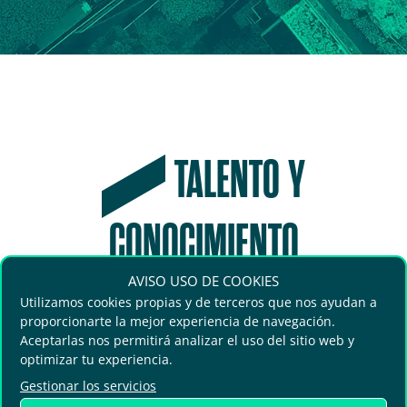
TALENTO Y
CONOCIMIENTO
AVISO USO DE COOKIES
La agenda más actualizada sobre gestión
Utilizamos cookies propias y de terceros que nos ayudan a
proporcionarte la mejor experiencia de navegación.
urbana, sostenibilidad y movilidad
Aceptarlas nos permitirá analizar el uso del sitio web y
inteligente se debate en Greencities. Más
optimizar tu experiencia.
de 250 ponencias con expertos del
Gestionar los servicios
sector, casos de éxito y tendencias claves