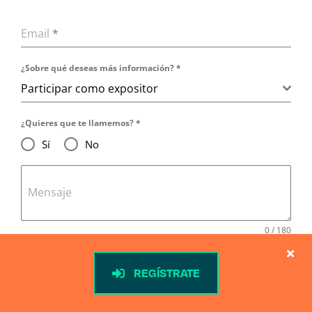
Email
*
¿Sobre qué deseas más información?
*
Participar como expositor
¿Quieres que te llamemos?
*
Sí
No
Mensaje
0 / 180
Newsletter
REGÍSTRATE
Acepto recibir comunicaciones sobre Greencities y
otros eventos de FYCMA a través de e-mail o medios
electrónicos equivalentes.