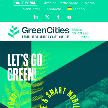
Saltar
Área del Participante
Media
al
Newsletter
Contacto
Español
contenido
LinkedIn
X
Facebook
YouTube
LET’S GO
GREEN!