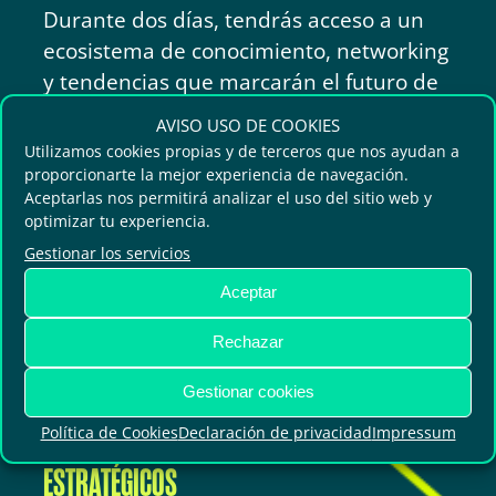
Durante dos días, tendrás acceso a un
ecosistema de conocimiento, networking
y tendencias que marcarán el futuro de
nuestras ciudades.
AVISO USO DE COOKIES
Utilizamos cookies propias y de terceros que nos ayudan a
proporcionarte la mejor experiencia de navegación.
Aceptarlas nos permitirá analizar el uso del sitio web y
optimizar tu experiencia.
CIERRA ACUERDOS Y GENERA
Gestionar los servicios
OPORTUNIDADES
Aceptar
Conéctate con representantes clave del sector
Rechazar
público y privado para acelerar procesos de
compra e inversión.
Gestionar cookies
Política de Cookies
Declaración de privacidad
Impressum
AMPLÍA TU RED DE CONTACTOS
ESTRATÉGICOS