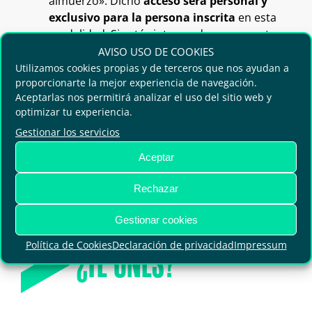
almuerzo». Dicho
acceso será personal y
exclusivo para la persona inscrita
en esta
modalidad. Si estás interesado en concertar
reuniones con las ciudades y otras empresas
AVISO USO DE COOKIES
participantes, recuerda seleccionar dicha
Utilizamos cookies propias y de terceros que nos ayudan a
proporcionarte la mejor experiencia de navegación.
opción al realizar tu inscripción. En caso de
Aceptarlas nos permitirá analizar el uso del sitio web y
estar registrado como visitante profesional,
optimizar tu experiencia.
puedes ampliar tu inscripción desde el área
Gestionar los servicios
privada.
Aceptar
Rechazar
Gestionar cookies
Política de Cookies
Declaración de privacidad
Impressum
¿TE UNES?