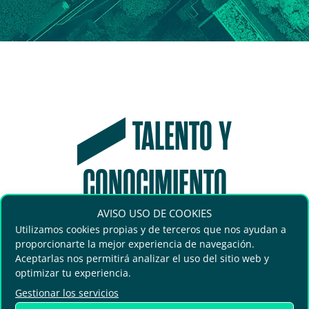
TALENTO Y
CONOCIMIENTO
AVISO USO DE COOKIES
La agenda más actualizada sobre gestión
Utilizamos cookies propias y de terceros que nos ayudan a
proporcionarte la mejor experiencia de navegación.
urbana, sostenibilidad y movilidad
Aceptarlas nos permitirá analizar el uso del sitio web y
inteligente se debate en Greencities. Más
optimizar tu experiencia.
de 250 ponencias con expertos del
Gestionar los servicios
sector, casos de éxito y tendencias claves