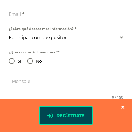
Email
*
¿Sobre qué deseas más información?
*
Participar como expositor
¿Quieres que te llamemos?
*
Sí
No
Mensaje
0 / 180
Newsletter
REGÍSTRATE
Acepto recibir comunicaciones sobre Greencities y
otros eventos de FYCMA a través de e-mail o medios
electrónicos equivalentes.