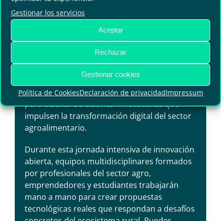
Organiza: Polo nacional de Contenidos
Gestionar los servicios
Digitales
Aceptar
Horario:
09:00 – 19:00h
Lugar:
Sala Multiusos 6. Planta 1ª
Rechazar
DIH Agrochallenge es un reto
Gestionar cookies
colaborativo/hackathon donde el talento
digital y el conocimiento agrícola se unen
Política de Cookies
Declaración de privacidad
Impressum
para diseñar soluciones innovadoras que
impulsen la transformación digital del sector
agroalimentario.
Durante esta jornada intensiva de innovación
abierta, equipos multidisciplinares formados
por profesionales del sector agro,
emprendedores y estudiantes trabajarán
mano a mano para crear propuestas
tecnológicas reales que respondan a desafíos
concretos del ecosistema rural. Puedes