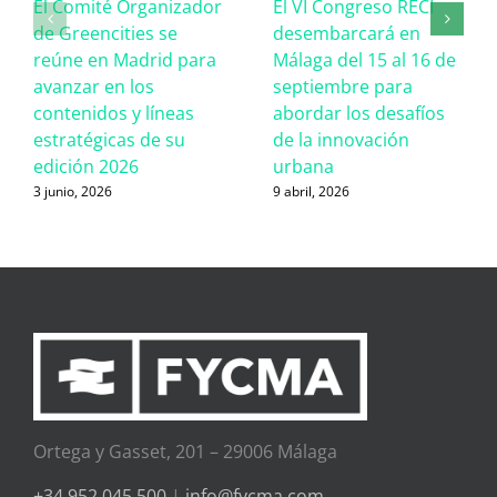
El Comité Organizador
El VI Congreso RECI
de Greencities se
desembarcará en
reúne en Madrid para
Málaga del 15 al 16 de
avanzar en los
septiembre para
contenidos y líneas
abordar los desafíos
estratégicas de su
de la innovación
edición 2026
urbana
3 junio, 2026
9 abril, 2026
Ortega y Gasset, 201 – 29006 Málaga
+34 952 045 500
|
info@fycma.com