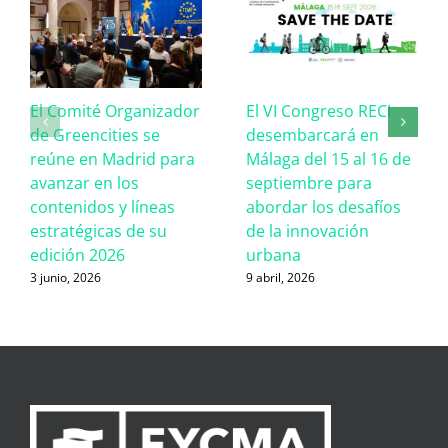
El Comité Organizador
El VI Congreso RECI
de Greencities se
desembarcará en
reúne en Madrid para
Málaga del 15 al 16 de
avanzar en los
septiembre para
contenidos y líneas
abordar los desafíos
estratégicas de su
de la innovación
edición 2026
urbana
3 junio, 2026
9 abril, 2026