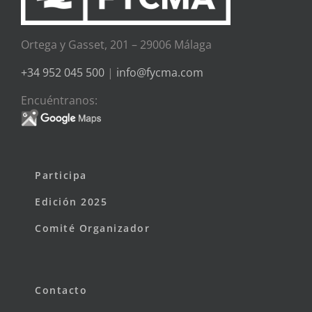
Ortega y Gasset, 201 – 29006 Málaga
+34 952 045 500
|
info@fycma.com
Encuéntranos:
Participa
Edición 2025
Comité Organizador
Contacto