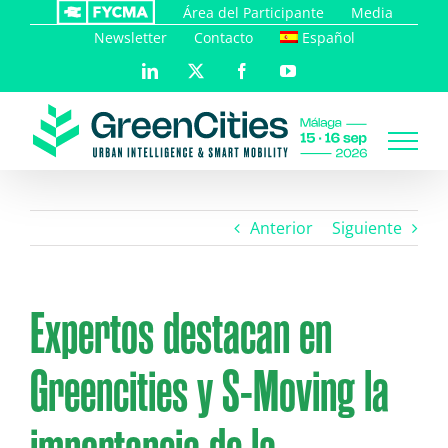
Saltar
Área del Participante
Media
al
Newsletter
Contacto
Español
contenido
LinkedIn
X
Facebook
YouTube
Anterior
Siguiente
Expertos destacan en
Greencities y S-Moving la