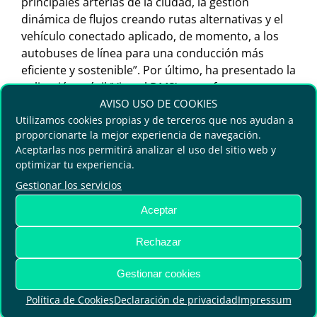
principales arterias de la ciudad, la gestión
dinámica de flujos creando rutas alternativas y el
vehículo conectado aplicado, de momento, a los
autobuses de línea para una conducción más
eficiente y sostenible”. Por último, ha presentado la
aplicación móvil ‘Virtual DMS’, que ofrece
AVISO USO DE COOKIES
información en tiempo real al conductor para
Utilizamos cookies propias y de terceros que nos ayudan a
favorecer la fluidez de la movilidad.
proporcionarte la mejor experiencia de navegación.
Aceptarlas nos permitirá analizar el uso del sitio web y
Por otro lado, Noemí Moya ha matizado que el
optimizar tu experiencia.
objetivo de Voi Technology es “ofrecer ciudades
Gestionar los servicios
más habitables, con menos ruido, contaminación y
más seguras”, y ha puntualizado que “no se puede
Aceptar
tener un servicio seguro si no se trabaja
conjuntamente con la administración”. Igualmente,
Rechazar
ha apuntalado que, aunque la tecnología ofrezca
seguridad, también es necesaria “una regulación e
Gestionar cookies
infraestructura que la apoye”. Al final de su
Política de Cookies
Declaración de privacidad
Impressum
intervención ha defendido las campañas de