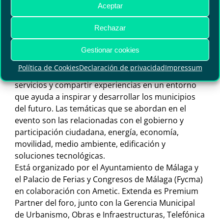
Perú). Asimismo, han participado en la misión
Aceptar
firmas de Estados Unidos (Arquitectónica Geo,
Green Building Council y Smart Columbus); China
Rechazar
(Ecadi); y Portugal (Quadrante Group).
Greencities Andalucía
Gestionar cookies
Greencities ofrece un foro de networking único
Política de Cookies
Declaración de privacidad
Impressum
para crear proyectos, establecer contactos, ofrecer
servicios y compartir experiencias en un entorno
que ayuda a inspirar y desarrollar los municipios
del futuro. Las temáticas que se abordan en el
evento son las relacionadas con el gobierno y
participación ciudadana, energía, economía,
movilidad, medio ambiente, edificación y
soluciones tecnológicas.
Está organizado por el Ayuntamiento de Málaga y
el Palacio de Ferias y Congresos de Málaga (Fycma)
en colaboración con Ametic. Extenda es Premium
Partner del foro, junto con la Gerencia Municipal
de Urbanismo, Obras e Infraestructuras, Telefónica