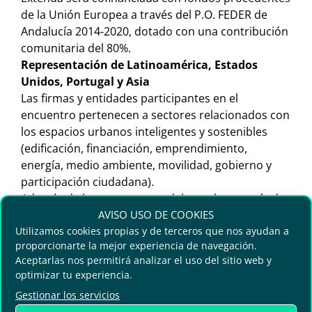
de la Unión Europea a través del P.O. FEDER de
Andalucía 2014-2020, dotado con una contribución
comunitaria del 80%.
Representación de Latinoamérica, Estados
Unidos, Portugal y Asia
Las firmas y entidades participantes en el
encuentro pertenecen a sectores relacionados con
los espacios urbanos inteligentes y sostenibles
(edificación, financiación, emprendimiento,
energía, medio ambiente, movilidad, gobierno y
participación ciudadana).
Además de las empresas andaluzas, la mayoría de
compañías e instituciones provienen de
AVISO USO DE COOKIES
Latinoamérica, en concreto, de Brasil (Atech, del
Utilizamos cookies propias y de terceros que nos ayudan a
proporcionarte la mejor experiencia de navegación.
Grupo Embrauer, y Scipopulis); Colombia
Aceptarlas nos permitirá analizar el uso del sitio web y
(Telemetrik); Chile (Agencia Chilena de
optimizar tu experiencia.
Sostenibilidad Energética); México (Smart Cities
Gestionar los servicios
México); y Perú (Ministerio del Medio Ambiente de