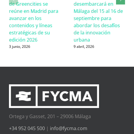
de Greencities se
desembarcará en
reúne en Madrid para
Málaga del 15 al 16 de
avanzar en los
septiembre para
contenidos y líneas
abordar los desafíos
estratégicas de su
de la innovación
edición 2026
urbana
3 junio, 2026
9 abril, 2026
Ortega y Gasset, 201 – 29006 Málaga
+34 952 045 500
|
info@fycma.com