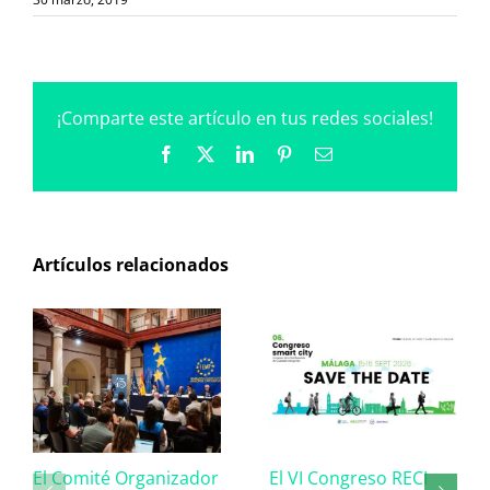
¡Comparte este artículo en tus redes sociales!
Facebook
X
LinkedIn
Pinterest
Correo
electrónico
Artículos relacionados
El Comité Organizador
El VI Congreso RECI