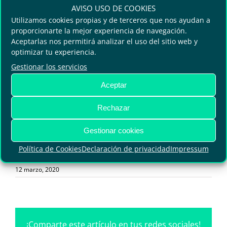
habitual de comercialización, captación de
AVISO USO DE COOKIES
colaboraciones y alianzas estratégicas,
Utilizamos cookies propias y de terceros que nos ayudan a
convocatorias de actividades paralelas alineadas
proporcionarte la mejor experiencia de navegación.
con los sectores y temáticas implicados, así como
Aceptarlas nos permitirá analizar el uso del sitio web y
el desarrollo de programas y contenidos.
optimizar tu experiencia.
Gestionar los servicios
Tanto Greencities como S-MOVING agradecen
Aceptar
la comprensión y colaboración del Comité
Organizador, partners, colaboradores, empresas
Rechazar
expositoras, ponentes e inscritos ante estas
medidas excepcionales.
Gestionar cookies
Política de Cookies
Declaración de privacidad
Impressum
12 marzo, 2020
¡Comparte este artículo en tus redes sociales!