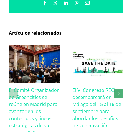
Facebook
X
LinkedIn
Pinterest
Correo
electrónico
Artículos relacionados
El Comité Organizador
El VI Congreso RECI
de Greencities se
desembarcará en
reúne en Madrid para
Málaga del 15 al 16 de
avanzar en los
septiembre para
contenidos y líneas
abordar los desafíos
estratégicas de su
de la innovación