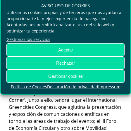
ciberseguridad o la inteligencia artificial-.
AVISO USO DE COOKIES
Utilizamos cookies propias y de terceros que nos ayudan a
Para ello, el encuentro desplegará un especializado
proporcionarte la mejor experiencia de navegación.
programa de contenidos estructurado en seis
Aceptarlas nos permitirá analizar el uso del sitio web y
foros diferenciados que analizarán de manera
optimizar tu experiencia.
integral el papel de las ciudades y sus líneas
Gestionar los servicios
estratégicas en la consecución de los 17 Objetivos
Aceptar
de Desarrollo Sostenible (ODS) para la Agenda
2030. Así, se profundizará en estos términos desde
Rechazar
un plano más teórico en el espacio ‘Green Point’,
que se complementará con la presentación de
Gestionar cookies
casos de éxito de ciudades y proyectos
internacionales en la zona ‘Smart Lab’ o sobre
Política de Cookies
Declaración de privacidad
Impressum
soluciones y servicios avanzados en el ‘Speaker
Corner’. Junto a ello, tendrá lugar el International
Greencities Congress, que aglutina la presentación
y exposición de comunicaciones científicas en
torno a las áreas de trabajo del evento; el III Foro
de Economía Circular y otro sobre Movilidad