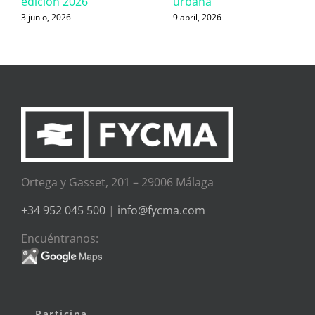
edición 2026
urbana
3 junio, 2026
9 abril, 2026
Ortega y Gasset, 201 – 29006 Málaga
+34 952 045 500
|
info@fycma.com
Encuéntranos:
Participa