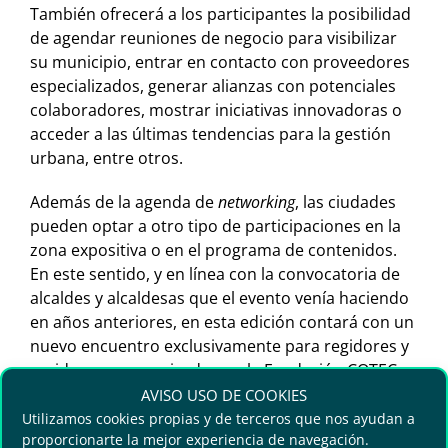
También ofrecerá a los participantes la posibilidad
de agendar reuniones de negocio para visibilizar
su municipio, entrar en contacto con proveedores
especializados, generar alianzas con potenciales
colaboradores, mostrar iniciativas innovadoras o
acceder a las últimas tendencias para la gestión
urbana, entre otros.
Además de la agenda de
networking
, las ciudades
pueden optar a otro tipo de participaciones en la
zona expositiva o en el programa de contenidos.
En este sentido, y en línea con la convocatoria de
alcaldes y alcaldesas que el evento venía haciendo
en años anteriores, en esta edición contará con un
nuevo encuentro exclusivamente para regidores y
regidoras coorganizado con la Fundación COTEC y
cuya temática será la innovación como respuesta a
AVISO USO DE COOKIES
los grandes desafíos que viven las ciudades.
Utilizamos cookies propias y de terceros que nos ayudan a
proporcionarte la mejor experiencia de navegación.
Siguiendo con las novedades, y con la finalidad de