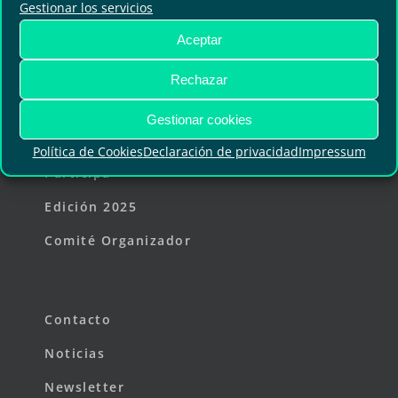
Ortega y Gasset, 201 – 29006 Málaga
Gestionar los servicios
Aceptar
+34 952 045 500
|
info@fycma.com
Encuéntranos:
Rechazar
Gestionar cookies
Política de Cookies
Declaración de privacidad
Impressum
Participa
Edición 2025
Comité Organizador
Contacto
Noticias
Newsletter