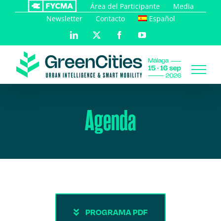
Saltar
Área del Participante
Media
al
Newsletter
Contacto
Español
contenido
LinkedIn
X
Facebook
YouTube
Agenda
PROGRAMA PDF