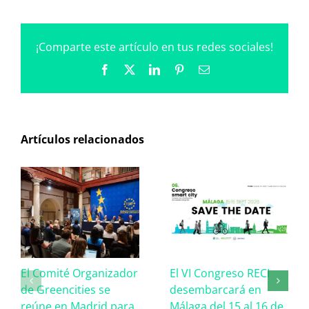
¡Comparte este artículo en tus redes sociales!
Facebook
X
LinkedIn
Pinterest
Correo
electrónico
Artículos relacionados
El Comité Organizador
El VI Congreso RECI
de Greencities se
desembarcará en
reúne en Madrid para
Málaga del 15 al 16 de