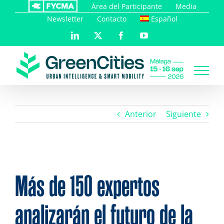
Saltar
Área del Participante
Media
al
Newsletter
Contacto
Español
contenido
LinkedIn
X
Facebook
YouTube
Anterior
Siguiente
Más de 150 expertos
analizarán el futuro de la