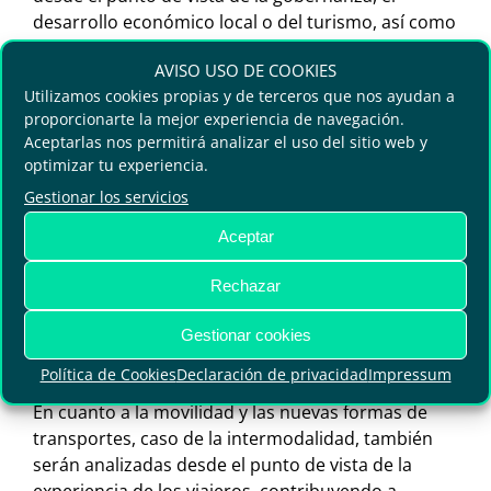
desarrollo económico local o del turismo, así como
la propia transformación de los municipios y la
AVISO USO DE COOKIES
consecución de los Objetivos de Desarrollo
Utilizamos cookies propias y de terceros que nos ayudan a
Sostenible (ODS) marcados en la Agenda 2030 en
proporcionarte la mejor experiencia de navegación.
un nuevo escenario. De gran relevancia será el
Aceptarlas nos permitirá analizar el uso del sitio web y
panel temático ‘Destinos turísticos inteligentes:
optimizar tu experiencia.
cómo abordarlo tras la COVID-19’, donde se
Gestionar los servicios
plantearán proyectos y medidas para reactivar la
actividad en base a la aplicación de criterios
Aceptar
vinculados a la sostenibilidad, la inteligencia y la
seguridad. También como tema destacado en esta
Rechazar
edición se hablará sobre el papel de la mujer en la
Gestionar cookies
gestión de la gobernanza en la era pos-COVID en el
encuentro ‘Talent Woman by Greencities’.
Política de Cookies
Declaración de privacidad
Impressum
En cuanto a la movilidad y las nuevas formas de
transportes, caso de la intermodalidad, también
serán analizadas desde el punto de vista de la