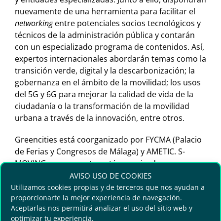
nuevamente de una herramienta para facilitar el
networking
entre potenciales socios tecnológicos y
técnicos de la administración pública y contarán
con un especializado programa de contenidos. Así,
expertos internacionales abordarán temas como la
transición verde, digital y la descarbonización; la
gobernanza en el ámbito de la movilidad; los usos
del 5G y 6G para mejorar la calidad de vida de la
ciudadanía o la transformación de la movilidad
urbana a través de la innovación, entre otros.
Greencities está coorganizado por FYCMA (Palacio
de Ferias y Congresos de Málaga) y AMETIC. S-
MOVING, por su parte, está organizado
conjuntamente por el recinto malagueño y la
AVISO USO DE COOKIES
Agencia de Innovación y Desarrollo de Andalucía
Utilizamos cookies propias y de terceros que nos ayudan a
proporcionarte la mejor experiencia de navegación.
IDEA -dependiente de la Consejería de
Aceptarlas nos permitirá analizar el uso del sitio web y
Transformación Económica, Industria,
optimizar tu experiencia.