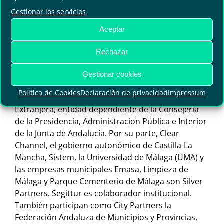
Conocimiento y Universidades de la Junta de
Gestionar los servicios
Andalucía-. Actúan como Premium Partners la
Consejería de Agricultura, Ganadería, Pesca y
Aceptar
Desarrollo Sostenible de la Junta de Andalucía y
Telefónica Empresas. Además, son Golden
Rechazar
Partners la Consejería de Fomento,
Infraestructuras y Ordenación del Territorio de la
Gestionar cookies
Junta de Andalucía; EIT Urban Mobility; Endesa X, y
Política de Cookies
Declaración de privacidad
Impressum
Extenda – Andalucía Exportación e Inversión
Extranjera, entidad dependiente de la Consejería
de la Presidencia, Administración Pública e Interior
de la Junta de Andalucía. Por su parte, Clear
Channel, el gobierno autonómico de Castilla-La
Mancha, Sistem, la Universidad de Málaga (UMA) y
las empresas municipales Emasa, Limpieza de
Málaga y Parque Cementerio de Málaga son Silver
Partners. Segittur es colaborador institucional.
También participan como City Partners la
Federación Andaluza de Municipios y Provincias,