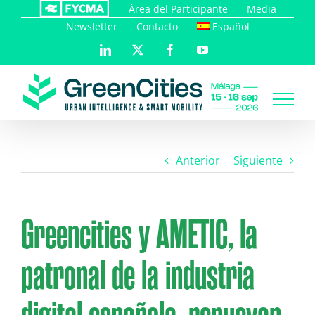
Saltar
Área del Participante
Media
al
Newsletter
Contacto
Español
contenido
LinkedIn
X
Facebook
YouTube
Anterior
Siguiente
Greencities y AMETIC, la
patronal de la industria