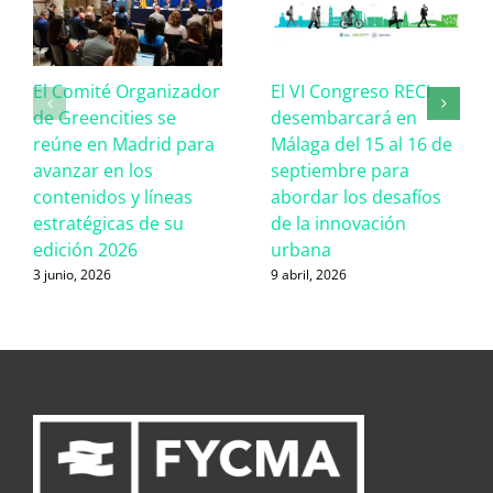
El Comité Organizador
El VI Congreso RECI
de Greencities se
desembarcará en
reúne en Madrid para
Málaga del 15 al 16 de
avanzar en los
septiembre para
contenidos y líneas
abordar los desafíos
estratégicas de su
de la innovación
edición 2026
urbana
3 junio, 2026
9 abril, 2026