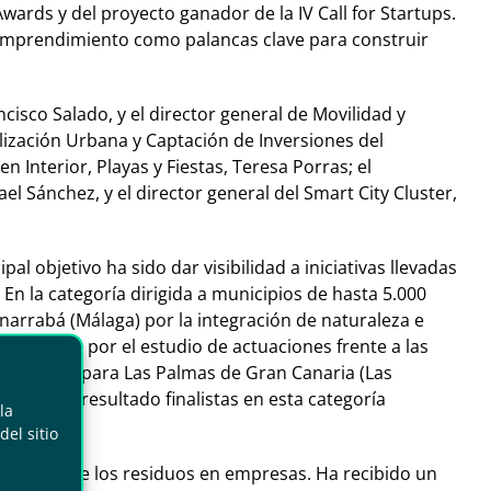
ards y del proyecto ganador de la IV Call for Startups.
el emprendimiento como palancas clave para construir
ncisco Salado, y el director general de Movilidad y
alización Urbana y Captación de Inversiones del
 Interior, Playas y Fiestas, Teresa Porras; el
l Sánchez, y el director general del Smart City Cluster,
l objetivo ha sido dar visibilidad a iniciativas llevadas
En la categoría dirigida a municipios de hasta 5.000
enarrabá (Málaga) por la integración de naturaleza e
pa (Sevilla) por el estudio de actuaciones frente a las
mio ha sido para Las Palmas de Gran Canaria (Las
nía. Han resultado finalistas en esta categoría
la
el sitio
ón circular de los residuos en empresas. Ha recibido un