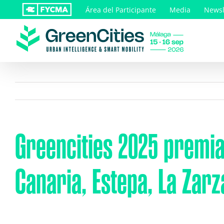
Saltar
Área del Participante
Media
Newsl
al
contenido
Greencities 2025 premia
Canaria, Estepa, La Zarza