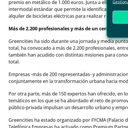
Gestiona
premio en metálico de 1.000 euros. Junta a ella, las sta
intermodal estándar que permite la identificación y tra
alquiler de bicicletas eléctricas para realizar rutas en
Más de 2.200 profesionales y más de un centenar de t
Greencities ha sido durante una jornada y media punto
total, ha convocado a más de 2.200 profesionales, entr
también han acudido con distintas misiones para conoc
total.
Empresas -más de 200 representadas- y administracione
conjuntamente en la transformación urbana hacia model
Por otra parte, más de 150 expertos han ofrecido, en l
temáticos en los que se ha abordado el reto de promover 
público-privada impulsan un desarrollo urbano y empresa
Greencities ha estado organizado por FYCMA (Palacio d
Telefónica Empresas ha actuado como Premium Partner.