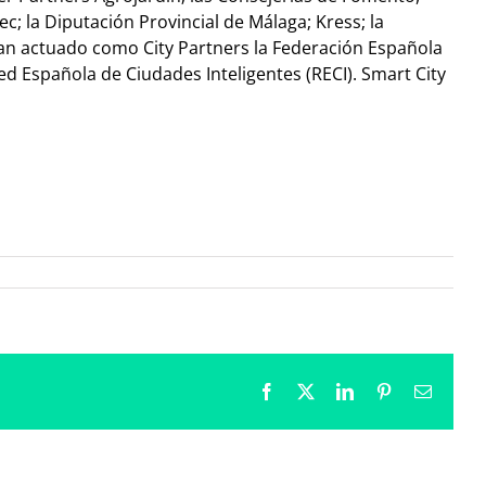
c; la Diputación Provincial de Málaga; Kress; la
an actuado como City Partners la Federación Española
ed Española de Ciudades Inteligentes (RECI). Smart City
Facebook
X
LinkedIn
Pinterest
Correo
electrón