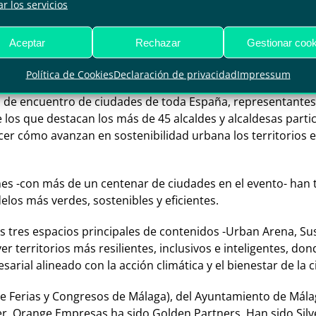
r los servicios
rtups finalistas han sido Acustrain, una solución enfocada en
zabilidad integral en la distribución de mercancías mediante
 entornos naturales, y Zoometrics, un software de gestión de
Aceptar
Rechazar
Gestionar cook
erritorios
Política de Cookies
Declaración de privacidad
Impressum
 de encuentro de ciudades de toda España, representantes
e los que destacan los más de 45 alcaldes y alcaldesas part
er cómo avanzan en sostenibilidad urbana los territorios e
s -con más de un centenar de ciudades en el evento- han t
os más verdes, sostenibles y eficientes.
os tres espacios principales de contenidos -Urban Arena, Su
territorios más resilientes, inclusivos e inteligentes, dond
rial alineado con la acción climática y el bienestar de la 
e Ferias y Congresos de Málaga), del Ayuntamiento de Málag
 Orange Empresas ha sido Golden Partners. Han sido Silver