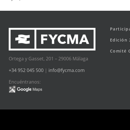
Particip
Edición 
Comité 
Ortega y Gasset, 201 – 29006 Málaga
+34 952 045 500
|
info@fycma.com
Encuéntranos: