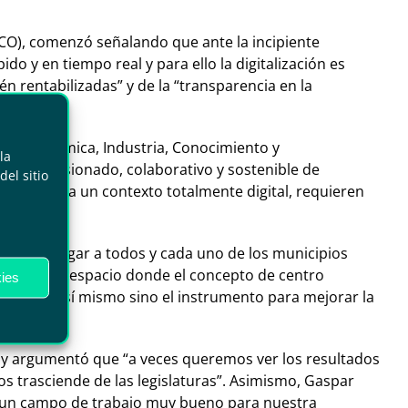
LECO), comenzó señalando que ante la incipiente
do y en tiempo real y para ello la digitalización es
n rentabilizadas” y de la “transparencia en la
”.
ción Económica, Industria, Conocimiento y
la
delo cohesionado, colaborativo y sostenible de
el sitio
rporados a un contexto totalmente digital, requieren
iene que llegar a todos y cada uno de los municipios
ir un nuevo espacio donde el concepto de centro
ies
r el fin en sí mismo sino el instrumento para mejorar la
” y argumentó que “a veces queremos ver los resultados
os trasciende de las legislaturas”. Asimismo, Gaspar
ite un campo de trabajo muy bueno para nuestra