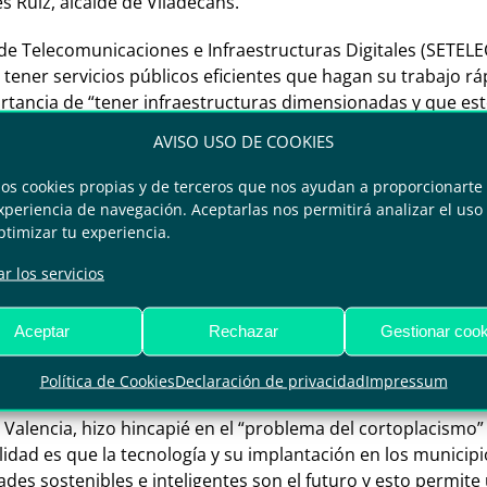
s Ruiz, alcalde de Viladecans.
do de Telecomunicaciones e Infraestructuras Digitales (SETE
tener servicios públicos eficientes que hagan su trabajo rápi
rtancia de “tener infraestructuras dimensionadas y que esté
os datos son una oportunidad de negocio para sus ciudades
AVISO USO DE COOKIES
conomía Digital e Innovación de la Consejería de Transforma
mos cookies propias y de terceros que nos ayudan a proporcionarte 
 papel de una administración regional es desarrollar un mo
periencia de navegación. Aceptarlas nos permitirá analizar el uso d
ades dinámicas que necesitan nuestros ciudadanos que, inco
ptimizar tu experiencia.
r los servicios
adajoz, puso el foco en que “el gran canal de fibra óptica t
ón” y, en este sentido, apuntó que “la tecnología va a abr
Aceptar
Rechazar
Gestionar cook
to a ello, Gallardo puntualizó que “la tecnología no debe se
Política de Cookies
Declaración de privacidad
Impressum
 Valencia, hizo hincapié en el “problema del cortoplacismo
lidad es que la tecnología y su implantación en los municipi
ades sostenibles e inteligentes son el futuro y esto perm