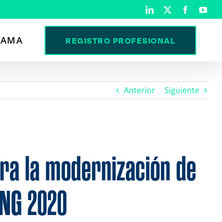
LinkedIn
X
Facebook
You
RAMA
REGISTRO PROFESIONAL
Anterior
Siguiente
ra la modernización de
ING 2020