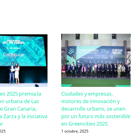
ies 2025 premia la
Ciudades y empresas,
ón urbana de Las
motores de innovación y
e Gran Canaria,
desarrollo urbano, se unen
 Zarza y la iniciativa
por un futuro más sostenible
ar
en Greencities 2025
2025
1 octubre, 2025