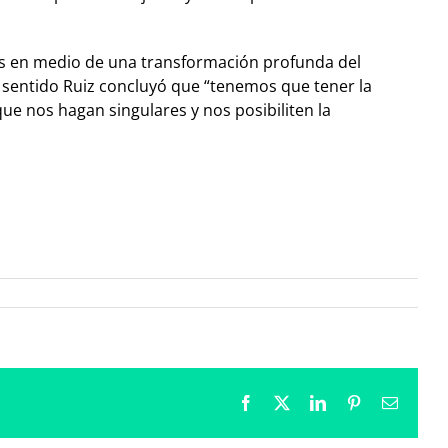
mos en medio de una transformación profunda del
e sentido Ruiz concluyó que “tenemos que tener la
que nos hagan singulares y nos posibiliten la
Facebook
X
LinkedIn
Pinterest
Correo
electrón