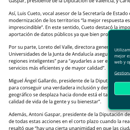
Gaspar, presidente de la Diputación de Valencia, y Carle
Así, Luis Cueto, vocal asesor de la Secretaría de Esta
modernización de los territorios “la mejor respuesta es 
imprescindible”. En este sentido, Cueto destacó la impo
aportación de datos públicos ya que bien procesados l
Por su parte, Loreto del Valle, directora general de E
Utiliza
Universidades de la Junta de Andalucía aseguró que “el
mejor ex
regiones inteligentes” para “ayudarles a ser esas ciud
web y o
servicios más eficientes y de mayor calidad”.
Gestiona
Miguel Ángel Gallardo, presidente de la Diputación de B
para conseguir una verdadera inclusión y democratizaci
geográfico se desplaza hacia donde está el talento”. Jun
calidad de vida de la gente y su bienestar”.
Además, Antoni Gaspar, presidente de la Diputación de
de todas estas acciones en el corto plazo cuando la rea
resaltó que “hay una cierta unanimidad en que las ciud