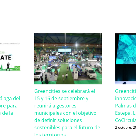
Greencities se celebrará el
Greencit
laga del
15 y 16 de septiembre y
innovaci
bre para
reunirá a gestores
Palmas d
 de la
municipales con el objetivo
Estepa, La
de definir soluciones
CoCircul
sostenibles para el futuro de
2 octubre, 
los territorios