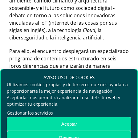
ambiente, cambio climático y arquitectura
sostenible- y el futuro como sociedad digital -
debate en torno a las soluciones innovadoras
vinculadas al IoT (internet de las cosas por sus
siglas en inglés), a la tecnología
Cloud
, la
ciberseguridad o la inteligencia artificial-.
Para ello, el encuentro desplegará un especializado
programa de contenidos estructurado en seis
foros diferencias que analizarán de manera
integral el papel de las ciudades y sus líneas
AVISO USO DE COOKIES
estratégicas en la consecución de los principios de
Utilizamos cookies propias y de terceros que nos ayudan a
la Agenda 2030. Así, se profundizará en estos
proporcionarte la mejor experiencia de navegación.
términos desde un plano más teórico en el espacio
Aceptarlas nos permitirá analizar el uso del sitio web y
‘Green Point’, que se complementará con la
optimizar tu experiencia.
presentación de casos de éxito de ciudades y
Gestionar los servicios
proyectos internacionales en la zona ‘Smart Lab’ o
Aceptar
sobre soluciones y servicios avanzados en el
‘Speaker Corner’. Además, tendrá lugar el
Rechazar