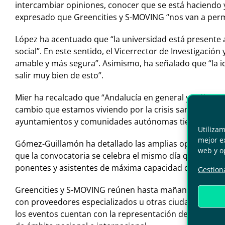
intercambiar opiniones, conocer que se está haciendo y
expresado que Greencities y S-MOVING “nos van a permit
López ha acentuado que “la universidad está presente a
social”. En este sentido, el Vicerrector de Investigaci
amable y más segura”. Asimismo, ha señalado que “la i
salir muy bien de esto”.
Mier ha recalcado que “Andalucía en general y Málaga e
cambio que estamos viviendo por la crisis sanitaria, se
ayuntamientos y comunidades autónomas tienen que ir
Utiliza
mejor ex
Gómez-Guillamón ha detallado las amplias oportunidade
web y o
que la convocatoria se celebra el mismo día que Greenc
ponentes y asistentes de máxima capacidad de decisión 
Gestiona
Greencities y S-MOVING reúnen hasta mañana a más de
con proveedores especializados u otras ciudades para 
los eventos cuentan con la representación de 280 entid