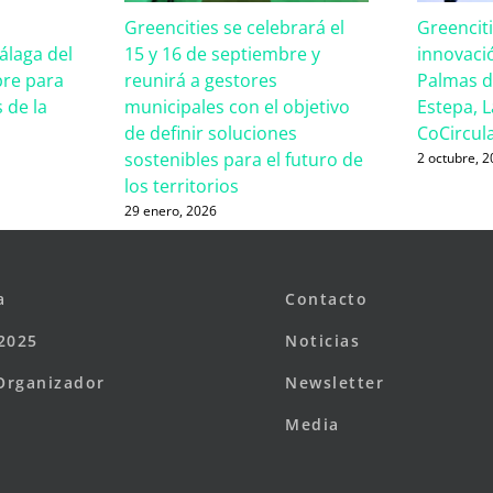
Greencities se celebrará el
Greencit
laga del
15 y 16 de septiembre y
innovaci
bre para
reunirá a gestores
Palmas d
 de la
municipales con el objetivo
Estepa, La
de definir soluciones
CoCircul
sostenibles para el futuro de
2 octubre, 
los territorios
29 enero, 2026
a
Contacto
2025
Noticias
Organizador
Newsletter
Media