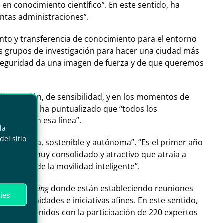
en conocimiento científico”. En este sentido, ha
intas administraciones”.
ento y transferencia de conocimiento para el entorno
“los grupos de investigación para hacer una ciudad más
e seguridad da una imagen de fuerza y de que queremos
 innovación, de sensibilidad, y en los momentos de
los eventos, ha puntualizado que “todos los
aminar en esa línea”.
la
el sitio
 conectada, sostenible y autónoma”. “Es el primer año
encuentro muy consolidado y atractivo que atraía a
 futuro de la movilidad inteligente”.
 de
networking
donde están estableciendo reuniones
ies
oportunidades e iniciativas afines. En este sentido,
a de contenidos con la participación de 220 expertos