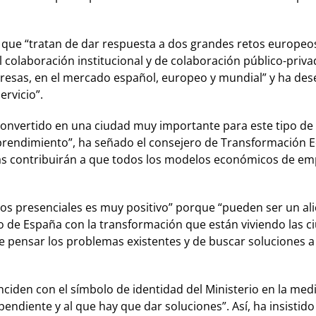
ue “tratan de dar respuesta a dos grandes retos europeos c
l colaboración institucional y de colaboración público-priv
sas, en el mercado español, europeo y mundial” y ha desea
rvicio”.
 convertido en una ciudad muy importante para este tipo de
prendimiento”, ha señado el consejero de Transformación 
das contribuirán a que todos los modelos económicos de emp
s presenciales es muy positivo” porque “pueden ser un alic
 de España con la transformación que están viviendo las ciu
e pensar los problemas existentes y de buscar soluciones a 
nciden con el símbolo de identidad del Ministerio en la me
ndiente y al que hay que dar soluciones”. Así, ha insistido