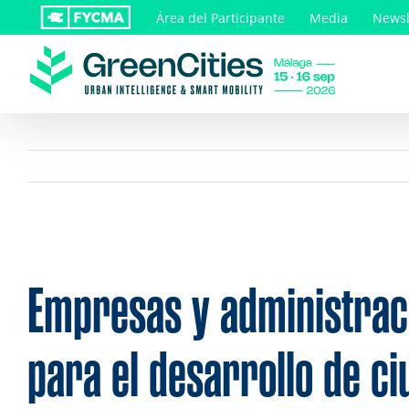
Saltar
Área del Participante
Media
Newsl
al
contenido
Empresas y administrac
para el desarrollo de c