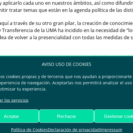
 aplicarlo cada uno en nuestros ámbitos, así como difundir 
ir tratar temas que están en la agenda política de las dist
quí a través de su otro gran pilar, la creación de conocimi
ón y Transferencia de la UMA ha incidido en la necesidad de 
dea de volver a la presencialidad con todas las medidas d
n particular es un gran ejemplo de capacidad de mover, de
AVISO USO DE COOKIES
 abren oportunidades”. En la relación a la participación en 
 de la mano y verlo como un gran reto para que podamos c
mos cookies propias y de terceros que nos ayudan a proporcionarte 
periencia de navegación. Aceptarlas nos permitirá analizar el uso d
s que ofrece S-MOVING, “un foro de movilidad inteligente,
ptimizar tu experiencia.
ities y esto ha sido un acierto”, ha matizado, pues “es un 
a la hora de tomar decisiones y queríamos conjugarlo con el
r los servicios
 medio centenar de ciudades y municipios en los espacios
Aceptar
Rechazar
Gestionar cook
poner en común oferta y demanda de innovación, proyectos, 
ades especializadas, 84 en la zona expositiva, y un program
Política de Cookies
Declaración de privacidad
Impressum