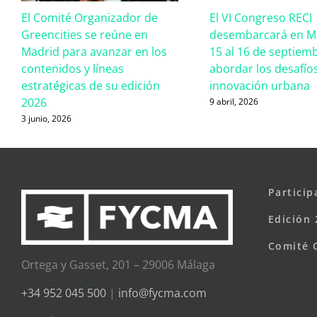
El Comité Organizador de
El VI Congreso RECI
Greencities se reúne en
desembarcará en Má
Madrid para avanzar en los
15 al 16 de septiem
contenidos y líneas
abordar los desafíos
estratégicas de su edición
innovación urbana
2026
9 abril, 2026
3 junio, 2026
Particip
Edición 
Comité 
Ortega y Gasset, 201 – 29006 Málaga
+34 952 045 500
|
info@fycma.com