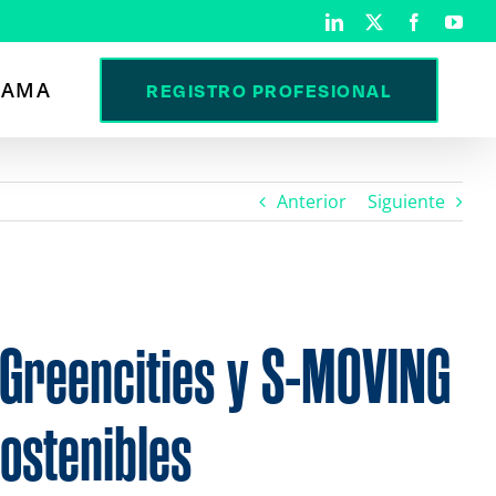
LinkedIn
X
Facebook
You
RAMA
REGISTRO PROFESIONAL
Anterior
Siguiente
 Greencities y S-MOVING
ostenibles