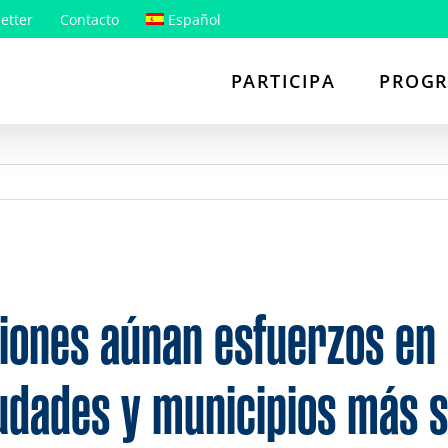
etter
Contacto
Español
PARTICIPA
PROG
iones aúnan esfuerzos en
iudades y municipios más s