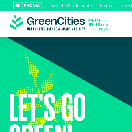
Saltar
Área del Participante
Media
Newsl
al
contenido
LET’S GO