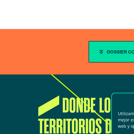
DOSSIER C
DONDE LOS
Utiliza
TERRITORIOS DEL
mejor ex
web y o