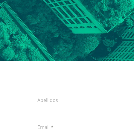
Apellidos
Email
*