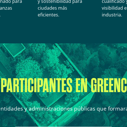
eñado para
y sostenibilidad para
cualificado
ianzas
ciudades más
visibilidad e
.
eficientes.
industria.
PARTICIPANTES EN GREENC
entidades y administraciones públicas que formará