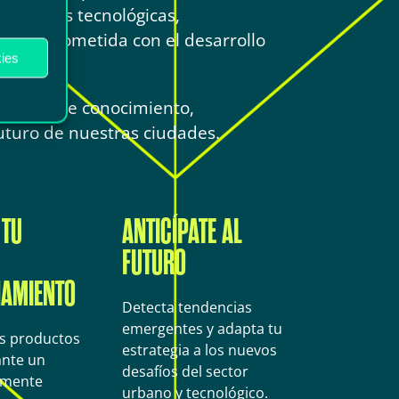
soluciones tecnológicas,
 comprometida con el desarrollo
ies
sistema de conocimiento,
uturo de nuestras ciudades.
 TU
ANTICÍPATE AL
FUTURO
NAMIENTO
Detecta tendencias
emergentes y adapta tu
us productos
estrategia a los nuevos
ante un
desafíos del sector
amente
urbano y tecnológico.