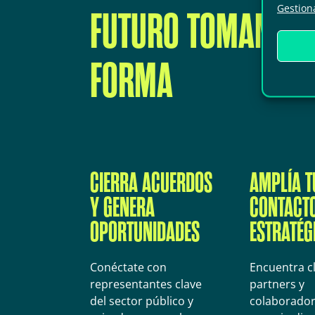
Gestiona
FUTURO TOMAN
FORMA
CIERRA ACUERDOS
AMPLÍA T
Y GENERA
CONTACT
OPORTUNIDADES
ESTRATÉG
Conéctate con
Encuentra cl
representantes clave
partners y
del sector público y
colaborador