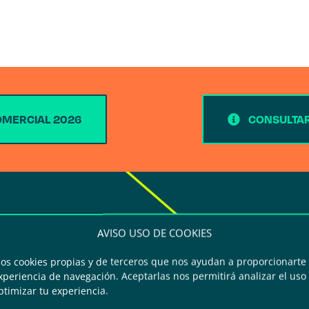
OMERCIAL 2026
CONSULTAR
Conecta, aprende y crece en el evento líd
AVISO USO DE COOKIES
movilidad inteligente.
mos cookies propias y de terceros que nos ayudan a proporcionarte 
periencia de navegación. Aceptarlas nos permitirá analizar el uso d
Greencities es el punto de encuentro impre
ptimizar tu experiencia.
empresas y administraciones públicas que 